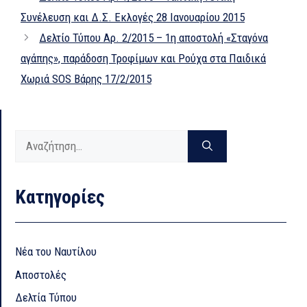
Συνέλευση και Δ.Σ. Εκλογές 28 Ιανουαρίου 2015
Δελτίο Τύπου Αρ. 2/2015 – 1η αποστολή «Σταγόνα
αγάπης», παράδοση Τροφίμων και Ρούχα στα Παιδικά
Χωριά SOS Βάρης 17/2/2015
Αναζήτηση
για:
Kατηγορίες
Nέα του Ναυτίλου
Αποστολές
Δελτία Τύπου