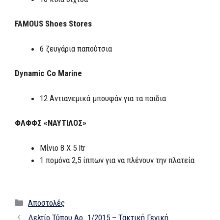
FAMOUS Shoes Stores
6 ζευγάρια παπούτσια
Dynamic Co Marine
12 Αντιανεμικά μπουφάν για τα παιδια
ΦΛΦΦΣ «ΝΑΥΤΙΛΟΣ»
Μίνιο 8 Χ 5 ltr
1 πομόνα 2,5 ίππων για να πλένουν την πλατεία
Κατηγορίες
Αποστολές
Δελτίο Τύπου Αρ. 1/2015 – Τακτική Γενική