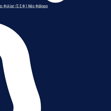
αι Φιλίας (Σ.Ε.Φ.) Νέο Φάληρο