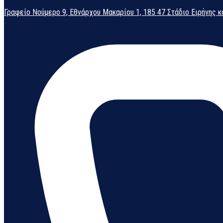
Γραφείο Νούμερο 9, Εθνάρχου Μακαρίου 1, 185 47 Στάδιο Ειρήνης κ