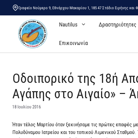
Μετάβαση
Γραφείο Νούμερο 9, Εθνάρχου Μακαρίου 1, 185 47 Στάδιο Ειρήνης και Φ
σε
περιεχόμενο
Nautilus
Δραστηριότητες
Επικοινωνία
Οδοιπορικό της 18ή Απ
Αγάπης στο Αιγαίο» – 
18 Ιουλίου 2016
Ήταν τέλος Μαρτίου όταν ξεκινήσαμε τις πρώτες επαφές με 
Πολυδύναμου Ιατρείου και του τοπικού Λιμενικού Σταθμού