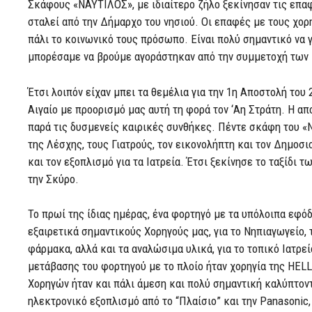
Σκάφους «ΝΑΥΤΙΛΟΣ», με ιδιαίτερο ζήλο ξεκίνησαν τις επα
σταλεί από την Δήμαρχο του νησιού. Οι επαφές με τους χο
πάλι το κοινωνικό τους πρόσωπο. Είναι πολύ σημαντικό να 
μπορέσαμε να βρούμε αγοράστηκαν από την συμμετοχή των
Έτσι λοιπόν είχαν μπει τα θεμέλια για την 1η Αποστολή του
Αιγαίο με προορισμό μας αυτή τη φορά τον ‘Αη Στράτη. Η απ
παρά τις δυσμενείς καιρικές συνθήκες. Πέντε σκάφη του «
της Λέσχης, τους Γιατρούς, τον εικονολήπτη και τον Δημοσ
και τον εξοπλισμό για τα Ιατρεία. Έτσι ξεκίνησε το ταξίδι
την Σκύρο.
Το πρωί της ίδιας ημέρας, ένα φορτηγό με τα υπόλοιπα εφό
εξαιρετικά σημαντικούς Χορηγούς μας, για το Νηπιαγωγείο, 
φάρμακα, αλλά και τα αναλώσιμα υλικά, για το τοπικό Ιατρεί
μετάβασης του φορτηγού με το πλοίο ήταν χορηγία της HEL
Χορηγών ήταν και πάλι άμεση και πολύ σημαντική καλύπτοντ
ηλεκτρονικό εξοπλισμό από το “Πλαίσιο” και την Panasonic,