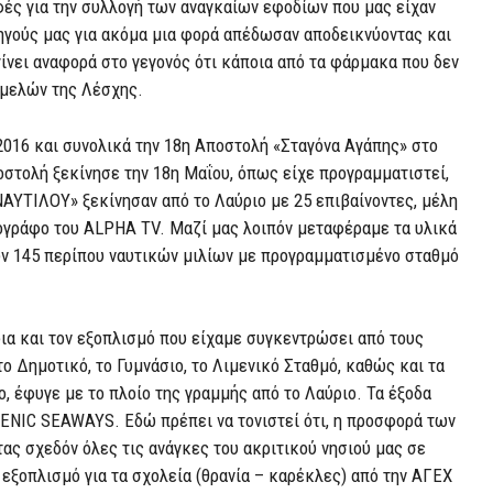
φές για την συλλογή των αναγκαίων εφοδίων που μας είχαν
ρηγούς μας για ακόμα μια φορά απέδωσαν αποδεικνύοντας και
γίνει αναφορά στο γεγονός ότι κάποια από τα φάρμακα που δεν
 μελών της Λέσχης.
 2016 και συνολικά την 18η Αποστολή «Σταγόνα Αγάπης» στο
οστολή ξεκίνησε την 18η Μαΐου, όπως είχε προγραμματιστεί,
ΝΑΥΤΙΛΟΥ» ξεκίνησαν από το Λαύριο με 25 επιβαίνοντες, μέλη
ιογράφο του ALPHA TV. Μαζί μας λοιπόν μεταφέραμε τα υλικά
 των 145 περίπου ναυτικών μιλίων με προγραμματισμένο σταθμό
δια και τον εξοπλισμό που είχαμε συγκεντρώσει από τους
το Δημοτικό, το Γυμνάσιο, το Λιμενικό Σταθμό, καθώς και τα
ο, έφυγε με το πλοίο της γραμμής από το Λαύριο. Τα έξοδα
LENIC SEAWAYS. Εδώ πρέπει να τονιστεί ότι, η προσφορά των
ας σχεδόν όλες τις ανάγκες του ακριτικού νησιού μας σε
 εξοπλισμό για τα σχολεία (θρανία – καρέκλες) από την ΑΓΕΧ