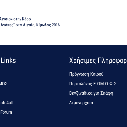
Αιγαίο» στην Κάσο
 Αγάπης” στο Αιγαίο, Κίμωλος 2016
 Links
Χρήσιμες Πληροφορ
Πρόγνωση Καιρού
ΜΟΣ
Πορτολάνος Ε.ΟΜ.Ο.Φ.Σ
Βενζινάδικα για Σκάφη
oto4all
Λιμεναρχεία
b Forum