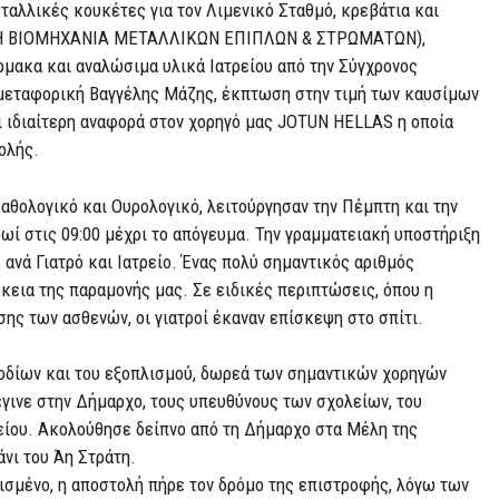
εταλλικές κουκέτες για τον Λιμενικό Σταθμό, κρεβάτια και
ΙΚΗ ΒΙΟΜΗΧΑΝΙΑ ΜΕΤΑΛΛΙΚΩΝ ΕΠΙΠΛΩΝ & ΣΤΡΩΜΑΤΩΝ),
μακα και αναλώσιμα υλικά Ιατρείου από την Σύγχρονος
μεταφορική Βαγγέλης Μάζης, έκπτωση στην τιμή των καυσίμων
ει ιδιαίτερη αναφορά στον χορηγό μας JOTUN HELLAS η οποία
ολής.
Παθολογικό και Ουρολογικό, λειτούργησαν την Πέμπτη και την
πρωί στις 09:00 μέχρι το απόγευμα. Την γραμματειακή υποστήριξη
ανά Γιατρό και Ιατρείο. Ένας πολύ σημαντικός αριθμός
κεια της παραμονής μας. Σε ειδικές περιπτώσεις, όπου η
σης των ασθενών, οι γιατροί έκαναν επίσκεψη στο σπίτι.
φοδίων και του εξοπλισμού, δωρεά των σημαντικών χορηγών
γινε στην Δήμαρχο, τους υπευθύνους των σχολείων, του
ρείου. Ακολούθησε δείπνο από τη Δήμαρχο στα Μέλη της
άνι του Άη Στράτη.
ισμένο, η αποστολή πήρε τον δρόμο της επιστροφής, λόγω των