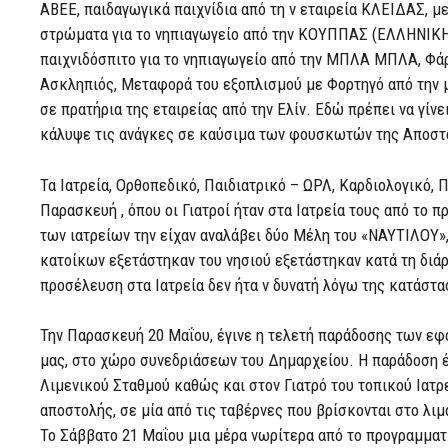
ΑΒΕΕ, παιδαγωγικά παιχνίδια από τη ν εταιρεία ΚΛΕΙΔΑΣ, μ
στρώματα για το νηπιαγωγείο από την ΚΟΥΠΠΑΣ (ΕΛΛΗΝ
παιχνιδόσπιτο για το νηπιαγωγείο από την ΜΠΛΑ ΜΠΛΑ, Φάρ
Ασκληπιός, Μεταφορά του εξοπλισμού με Φορτηγό από την 
σε πρατήρια της εταιρείας από την Ελίν. Εδώ πρέπει να γίν
κάλυψε τις ανάγκες σε καύσιμα των φουσκωτών της Αποστ
Τα Ιατρεία, Ορθοπεδικό, Παιδιατρικό – ΩΡΛ, Καρδιολογικό, 
Παρασκευή , όπου οι Γιατροί ήταν στα Ιατρεία τους από το 
των ιατρείων την είχαν αναλάβει δύο Μέλη του «ΝΑΥΤΙΛΟΥ», 
κατοίκων εξετάστηκαν του νησιού εξετάστηκαν κατά τη διάρ
προσέλευση στα Ιατρεία δεν ήτα ν δυνατή λόγω της κατάστα
Την Παρασκευή 20 Μαΐου, έγινε η τελετή παράδοσης των ε
μας, στο χώρο συνεδριάσεων του Δημαρχείου. Η παράδοση έ
Λιμενικού Σταθμού καθώς και στον Γιατρό του τοπικού Ιατ
αποστολής, σε μία από τις ταβέρνες που βρίσκονται στο λιμ
Το Σάββατο 21 Μαΐου μια μέρα νωρίτερα από το προγραμματ