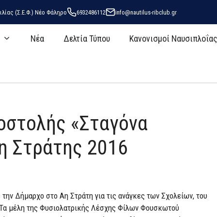
ιλίας (Σ.Ε.Φ.) Νέο Φάληρο
6932486112
info@nautilus-ribclub.gr
Nέα
Δελτία Τύπου
Κανονισμοί Ναυσιπλοΐα
οστολής «Σταγόνα
Άη Στράτης 2016
την Δήμαρχο στο Αη Στράτη για τις ανάγκες των Σχολείων, του
. Τα μέλη της Φυσιολατρικής Λέσχης Φίλων Φουσκωτού