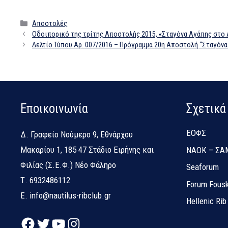
Κατηγορίες
Αποστολές
Οδοιπορικό της τρίτης Αποστολής 2015, «Σταγόνα Αγάπης στο 
Δελτίο Τύπου Αρ. 007/2016 – Πρόγραμμα 20η Αποστολή “Σταγόνα
Εποικοινωνία
Σχετικά
ΕΟΦΣ
Δ.
Γραφείο Νούμερο 9, Εθνάρχου
Μακαρίου 1, 185 47 Στάδιο Ειρήνης και
NAOK – ΣΑ
Φιλίας (Σ.Ε.Φ.) Νέο Φάληρο
Seaforum
Τ.
6932486112
Forum Fousk
E.
info@nautilus-ribclub.gr
Hellenic Ri
Facebook
Twitter
YouTube
Instagram