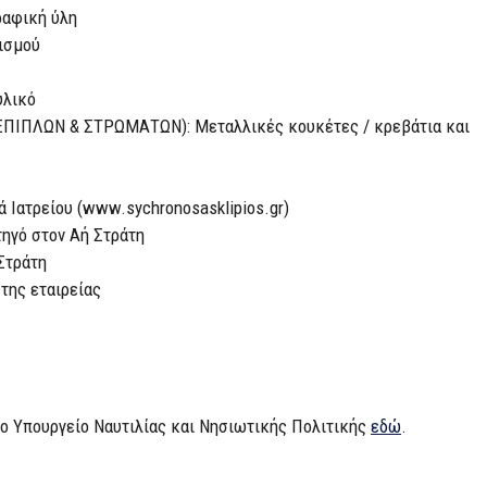
ραφική ύλη
ισμού
υλικό
ΠΛΩΝ & ΣΤΡΩΜΑΤΩΝ): Mεταλλικές κουκέτες / κρεβάτια και
 Ιατρείου (www.sychronosasklipios.gr)
ηγό στον Αή Στράτη
Στράτη
της εταιρείας
το Υπουργείο Ναυτιλίας και Νησιωτικής Πολιτικής
εδώ
.