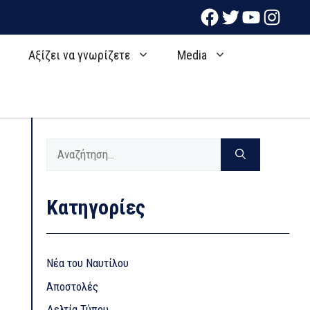
Facebook
Twitter
YouTube
Instag
ς
Αξίζει να γνωρίζετε
Media
Αναζήτηση
για:
Kατηγορίες
Nέα του Ναυτίλου
Αποστολές
Δελτία Τύπου