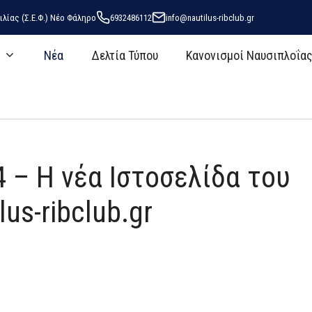
ιλίας (Σ.Ε.Φ.) Νέο Φάληρο
6932486112
info@nautilus-ribclub.gr
Nέα
Δελτία Τύπου
Κανονισμοί Ναυσιπλοΐα
 – Η νέα Ιστοσελίδα του
us-ribclub.gr