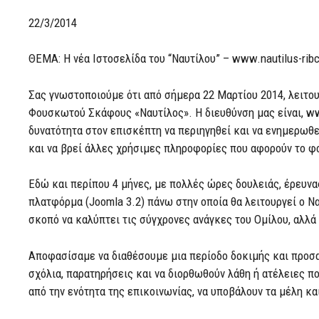
Μόσχ
22/3/2014
ΘΕΜΑ: Η νέα Ιστοσελίδα του “Ναυτίλου” – www.nautilus-ribc
Σας γνωστοποιούμε ότι από σήμερα 22 Μαρτίου 2014, λειτο
Φουσκωτού Σκάφους «Ναυτίλος». Η διευθύνση μας είναι, www.
δυνατότητα στον επισκέπτη να περιηγηθεί και να ενημερωθεί
και να βρεί άλλες χρήσιμες πληροφορίες που αφορούν το 
Εδώ και περίπου 4 μήνες, με πολλές ώρες δουλειάς, έρευνα
πλατφόρμα (Joomla 3.2) πάνω στην οποία θα λειτουργεί ο Να
σκοπό να καλύπτει τις σύγχρονες ανάγκες του Ομίλου, αλλά 
Αποφασίσαμε να διαθέσουμε μια περίοδο δοκιμής και προσα
σχόλια, παρατηρήσεις και να διορθωθούν λάθη ή ατέλειες π
από την ενότητα της επικοινωνίας, να υποβάλουν τα μέλη κα