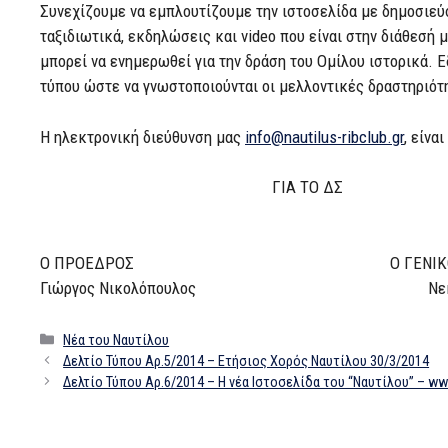
Συνεχίζουμε να εμπλουτίζουμε την ιστοσελίδα με δημοσιεύσ
ταξιδιωτικά, εκδηλώσεις και video που είναι στην διάθεσή
μπορεί να ενημερωθεί για την δράση του Ομίλου ιστορικά. Ε
τύπου ώστε να γνωστοποιούνται οι μελλοντικές δραστηριότ
Η ηλεκτρονική διεύθυνση μας
info@nautilus-ribclub.gr
, είνα
ΓΙΑ ΤΟ ΔΣ
Ο ΠΡΟΕΔΡΟΣ Ο ΓΕΝΙΚΟΣ ΓΡ
Γιώργος Νικολόπουλος Νεκτάριος
Κατηγορίες
Nέα του Ναυτίλου
Δελτίο Τύπου Αρ.5/2014 – Ετήσιος Χορός Ναυτίλου 30/3/2014
Δελτίο Τύπου Αρ.6/2014 – Η νέα Ιστοσελίδα του “Ναυτίλου” – www.