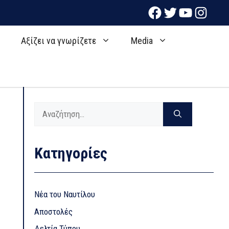
Facebook
Twitter
YouTube
Instag
ς
Αξίζει να γνωρίζετε
Media
Αναζήτηση
για:
Kατηγορίες
Nέα του Ναυτίλου
Αποστολές
Δελτία Τύπου