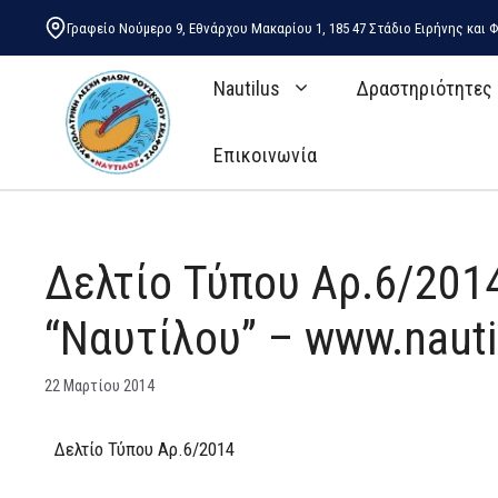
Μετάβαση
Γραφείο Νούμερο 9, Εθνάρχου Μακαρίου 1, 185 47 Στάδιο Ειρήνης και Φ
σε
περιεχόμενο
Nautilus
Δραστηριότητες
Επικοινωνία
Δελτίο Τύπου Αρ.6/2014
“Ναυτίλου” – www.nautil
22 Μαρτίου 2014
Δελτίο Τύπου Αρ.6/2014