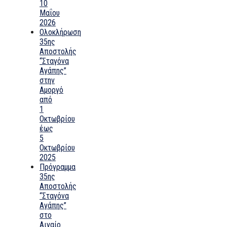
10
Μαΐου
2026
Ολοκλήρωση
35ης
Αποστολής
“Σταγόνα
Αγάπης”
στην
Αμοργό
από
1
Οκτωβρίου
έως
5
Οκτωβρίου
2025
Πρόγραμμα
35ης
Αποστολής
“Σταγόνα
Αγάπης”
στο
Αιγαίο