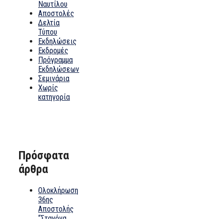
Ναυτίλου
Αποστολές
Δελτία
Τύπου
Εκδηλώσεις
Εκδρομές
Πρόγραμμα
Εκδηλώσεων
Σεμινάρια
Χωρίς
κατηγορία
Πρόσφατα
άρθρα
Ολοκλήρωση
36ης
Αποστολής
“Σταγόνα