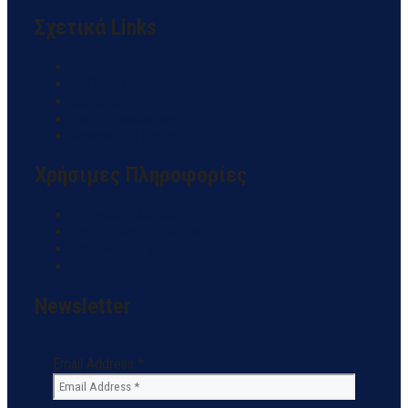
Σχετικά Links
ΕΟΦΣ
NAOK – ΣΑΜΟΣ
Seaforum
Forum Fouskoto4all
Hellenic Rib Forum
Χρήσιμες Πληροφορίες
Πρόγνωση Καιρού
Πορτολάνος Ε.ΟΜ.Ο.Φ.Σ
Βενζινάδικα για Σκάφη
Λιμεναρχεία
Newsletter
Email Address
*