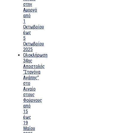
στην
Αμοργό
από
1
Οκτωβρίου
έως
5
Οκτωβρίου
2025
Ολοκλήρωση
34ης
Αποστολής
“Σταγόνα
Αγάπης”
στο
Αιγαίο
στους
Φούρνους
από
15
έως
19
Μαΐου