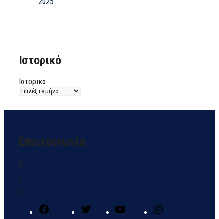
2025
Ιστορικό
Ιστορικό
Εποικοινωνία
Δ.
Γραφείο Νούμερο 9, Εθνάρχου Μακαρίου 1, 185 47
Στάδιο Ειρήνης και Φιλίας (Σ.Ε.Φ.) Νέο Φάληρο
Τ.
6932486112
E.
info@nautilus-ribclub.gr
Facebook
Twitter
YouTube
Instagram