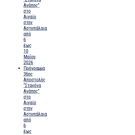
Αγάπης”
στο
Αιγαίο
στην
Αστυπάλαια
από
6
έως
10
Μαΐου
2026
Πρόγραμμα
36ης
Αποστολής
“Σταγόνα
Αγάπης”
στο
Αιγαίο
στην
Αστυπάλαια
από
6
έως