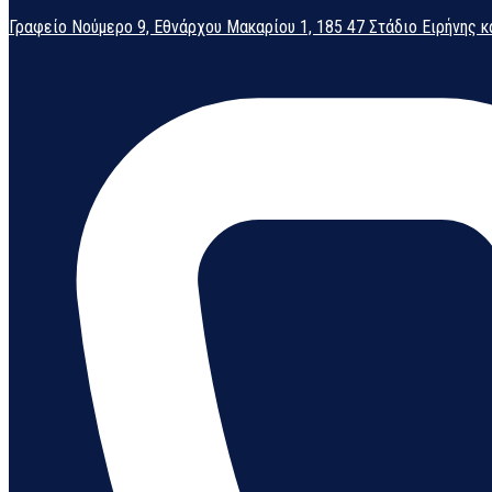
Γραφείο Νούμερο 9, Εθνάρχου Μακαρίου 1, 185 47 Στάδιο Ειρήνης κ