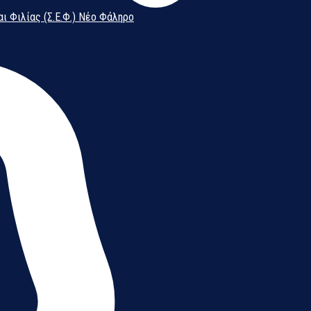
αι Φιλίας (Σ.Ε.Φ.) Νέο Φάληρο