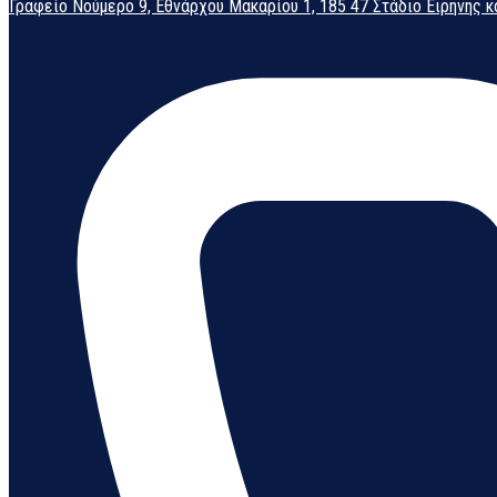
Γραφείο Νούμερο 9, Εθνάρχου Μακαρίου 1, 185 47 Στάδιο Ειρήνης κ