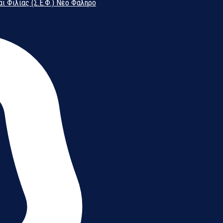
αι Φιλίας (Σ.Ε.Φ.) Νέο Φάληρο