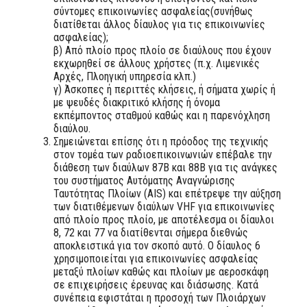
σύντομες επικοινωνίες ασφαλείας(συνήθως
διατίθεται άλλος δίαυλος για τις επικοινωνίες
ασφαλείας);
β) Από πλοίο προς πλοίο σε διαύλους που έχουν
εκχωρηθεί σε άλλους χρήστες (π.χ. Λιμενικές
Αρχές, Πλοηγική υπηρεσία κλπ.)
γ) Άσκοπες ή περιττές κλήσεις, ή σήματα χωρίς ή
με ψευδές διακριτικό κλήσης ή όνομα
εκπέμποντoς σταθμού καθώς και η παρενόχληση
διαύλου.
Σημειώνεται επίσης ότι η πρόοδος της τεχνικής
στον τομέα των ραδιοεπικοινωνιών επέβαλε την
διάθεση των διαύλων 87Β και 88Β για τις ανάγκες
του συστήματος Αυτόματης Αναγνώρισης
Ταυτότητας Πλοίων (AIS) και επέτρεψε την αύξηση
των διατιθέμενων διαύλων VHF για επικοινωνίες
από πλοίο προς πλοίο, με αποτέλεσμα οι δίαυλοι
8, 72 και 77 να διατίθενται σήμερα διεθνώς
αποκλειστικά για τον σκοπό αυτό. Ο δίαυλος 6
χρησιμοποιείται για επικοινωνίες ασφαλείας
μεταξύ πλοίων καθώς και πλοίων με αεροσκάφη
σε επιχειρήσεις έρευνας και διάσωσης. Κατά
συνέπεια εφιστάται η προσοχή των Πλοιάρχων