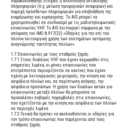
παρακολούθησης στόχων, η απλοποίηση ανταλλαγής
πληροφοριών (π.χ. μείωση προφορικών αναφορών) και
παροχή πρόσθετων πληροφοριών για υποβοήθηση της
ενημέρωσης και εγρήγορσης. Το AIS μπορεί να
χρησιμοποιηθεί σε συνδυασμό με τις ραδιοτηλεφωνικές
επικοινωνίες VHF. Το AIS λειτουργεί σύμφωνα με την
απόφαση του ΙΜΟ Α.917(22) «Οδηγίες για την επί του
πλοίου λειτουργική χρήση των συστημάτων αυτόματης
αναγνώρισης ταυτότητας πλοίων».
1.7 Επικοινωνίες με τους σταθμούς ξηράς.
1.7.1 Στους διαύλους VHF που έχουν εκχωρηθεί στις
υπηρεσίες λιμένα, οι μόνες επικοινωνίες που
επιτρέπονται περιορίζονται σε εκείνες που έχουν
σχέση με λειτουργικούς χειρισμούς, την κίνηση και την
ασφάλεια πλοίων και, σε περίπτωση ανάγκης, την
ασφάλεια προσώπων. Η χρήση των διαύλων αυτών για
επικοινωνίες μεταξύ πλοίων θα μπορούσε να
προκαλέσει σοβαρές παρεμβολές στις επικοινωνίες,
που σχετίζονται με την κίνηση και ασφάλεια των πλοίων
σε περιοχές λιμένα.
1.7.2 Γενικά θα πρέπει να ακολουθούνται οι οδηγίες για
τον τρόπο επικοινωνίας που παρέχονται από τους
σταθμούς ξηράς.