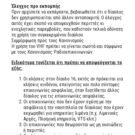
Έλεγχος προ εκπομπής
Πριν αρχίσετε να εκπέμπετε, βεβαιωθείτε ότι ο δίαυλος
δεν χρησιμοποιείται από άλλον ανταποκριτή. Ο έλεγχος
αυτός έχει σκοπό να αποφευχθούν περιττές κι
ενοχλητικές παρεμβολές, που καθιστούν τελικά αδύνατη
τη χρήση του συγκεκριμένου διαύλου.
Συμμόρφωση προς τους Κανονισμούς
Η χρήση του VHF πρέπει να γίνεται σωστά και σύμφωνα
με τους Κανονισμούς Ραδιοεπικοινωνιών.
Ειδικότερα τονίζεται ότι πρέπει να αποφεύγονται τα
εξής:
Oι κλήσεις στον δίαυλο 16, εκτός αν πρόκειται για
κλήσεις κινδύνου, επείγοντος και πολύ σύντομες
επικοινωνίες ασφαλείας, όταν διατίθεται άλλος
δίαυλος για τις επικοινωνίες ασφαλείας;
Oι επικοινωνίες που δεν έχουν σχέση με την
ασφάλεια ή την ναυσιπλοΐα σε δίαυλους που έχουν
εκχωρηθεί για υπηρεσίες λιμένα (π.χ. Λιμενικές
Αρχές, Πλοηγική υπηρεσία, VTS κλπ.)
Oι επικοινωνίες που θεωρούνται ως μη ουσιώδεις
ή περιττές.