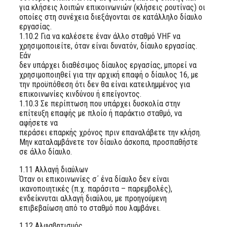
για κλήσεις λοιπών επικοινωνιών (κλήσεις ρουτίνας) οι
οποίες στη συνέχεια διεξάγονται σε κατάλληλο δίαυλο
εργασίας.
1.10.2 Για να καλέσετε έναν άλλο σταθμό VHF να
χρησιμοποιείτε, όταν είναι δυνατόν, δίαυλο εργασίας.
Εάν
δεν υπάρχει διαθέσιμος δίαυλος εργασίας, μπορεί να
χρησιμοποιηθεί για την αρχική επαφή ο δίαυλος 16, με
την προϋπόθεση ότι δεν θα είναι κατειλημμένος για
επικοινωνίες κινδύνου ή επείγοντος.
1.10.3 Σε περίπτωση που υπάρχει δυσκολία στην
επίτευξη επαφής με πλοίο ή παράκτιο σταθμό, να
αφήσετε να
περάσει επαρκής χρόνος πριν επαναλάβετε την κλήση.
Μην καταλαμβάνετε τον δίαυλο άσκοπα, προσπαθήστε
σε άλλο δίαυλο.
1.11 Αλλαγή διαύλων
Όταν οι επικοινωνίες σ΄ ένα δίαυλο δεν είναι
ικανοποιητικές (π.χ. παράσιτα – παρεμβολές),
ενδείκνυται αλλαγή διαύλου, με προηγούμενη
επιβεβαίωση από το σταθμό που λαμβάνει.
1.12 Αλφαβητισμός