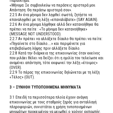
Παράδειγμα:
«Μήνυμα: Σε συμβουλεύω να περάσεις αριστερά μου.
Απάντηση: Θα περάσω αριστερά σου».
2.2.5 Αν ένα μήνυμα δεν ληφθεί σωστά, ζητήστε να
επαναληφθεί με τη λέξη «επαναλάβατε» (SAY AGAIN).
2.2.6 Αν ένα μήνυμα λήφθηκε αλλά δεν κατανοήθηκε θα
πρέπει να πείτε : «Το μήνυμα δεν κατανοήθηκε»
(MESSAGE NOT UNDERSTOOD).
2.2.7 Αν πρέπει να αλλάξετε δίαυλο θα πρέπει να πείτε:
«Πηγαίνετε στο δίαυλο…..» και περιμένετε για
επιβεβαίωση λήψης πριν αλλάξετε δίαυλο.
2.2.8 Κατά την διάρκεια της επικοινωνίας όταν εκείνος
που μιλάει θέλει να δείξει ότι η ομιλία του τελείωσε και
αναμένει απάντηση, τότε εκφωνεί την λέξη «έτοιμος»
(OVER).
2.2.9 Το πέρας της επικοινωνίας δηλώνεται με τη λέξη
«Τέλος» (OUT).
3 – ΣΥΝΗΘΗ ΤΥΠΟΠΟΙΗΜΕΝΑ ΜΗΝΥΜΑΤΑ
3.1 Επειδή τα περισσότερα πλοία έχουν ανάγκη
επικοινωνίας με τους σταθμούς ξηράς για ανταλλαγή
πληροφοριών, συνιστάται η χρήση τυποποιημένων
μηνυμάτων προκειμένου να μειωθεί ο χρόνος εκπομπής.