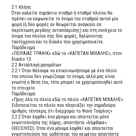
2.1 Κλήση
Όταν καλείτε παράκτιο σταθμό ή σταθμό πλοίου θα
πρέπει να εκφωνείτε το όνομα του σταθμού αυτού μία
φορά (ή δύο φορές αν θεωρείται αναγκαίο σε
περίπτωση μεγάλης ανταπόκρισης) και στη συνέχεια το
όνομα του πλοίου σας δύο φορές, δηλώνοντας
ταυτόχρονα και το δίαυλο που χρησιμοποιείτε.
Παράδειγμα:
«ΠΕΙΡΑΙΑΣ ΤΡΑΦΙΚ» εδώ το «ΚΑΠΕΤΑΝ ΜΙΧΑΛΗΣ», στον
δίαυλο 13.
2.2 Ανταλλαγή μηνυμάτων
2.2.1 Όταν θέλουμε να επικοινωνήσουμε με ένα πλοίο
του οποίου δεν γνωρίζουμε το όνομα, αλλά μας είναι
γνωστή η θέση του, τότε μπορεί να χρησιμοποιηθεί αυτό
το στοιχείο.
Παράδειγμα:
«Προς όλα τα πλοία εδώ το πλοίο «ΚΑΠΕΤΑΝ ΜΙΧΑΛΗΣ».
Ειδοποιείται το πλοίο που πλησιάζει την σημαδούρα
αριθμός τέσσερα, ότι διέρχομαι το Φανό Τούρλος»
2.2.2 Όταν ληφθεί ένα μήνυμα και απαιτείται μόνο
γνωστοποίηση της λήψης, απαντήστε «λήφθηκε»
(RECEIVED). Όταν ένα μήνυμα ληφθεί και απαιτείται
γνωστοποίηση της ορθότητας του κειμένου απαντήστε