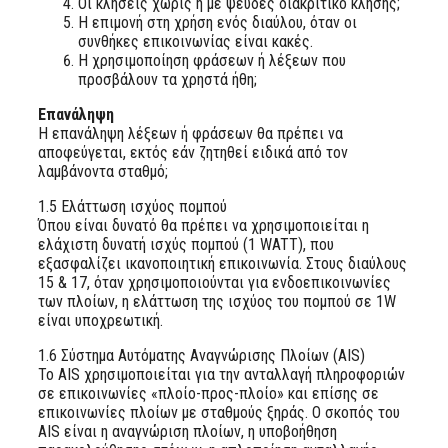
Oι κλήσεις χωρίς ή με ψευδές διακριτικό κλήσης;
H επιμονή στη χρήση ενός διαύλου, όταν οι
συνθήκες επικοινωνίας είναι κακές.
H χρησιμοποίηση φράσεων ή λέξεων που
προσβάλουν τα χρηστά ήθη;
Επανάληψη
Η επανάληψη λέξεων ή φράσεων θα πρέπει να
αποφεύγεται, εκτός εάν ζητηθεί ειδικά από τον
λαμβάνοντα σταθμό;
1.5 Ελάττωση ισχύος πομπού
Όπου είναι δυνατό θα πρέπει να χρησιμοποιείται η
ελάχιστη δυνατή ισχύς πομπού (1 WATT), που
εξασφαλίζει ικανοποιητική επικοινωνία. Στους διαύλους
15 & 17, όταν χρησιμοποιούνται για ενδοεπικοινωνίες
των πλοίων, η ελάττωση της ισχύος του πομπού σε 1W
είναι υποχρεωτική.
1.6 Σύστημα Αυτόματης Αναγνώρισης Πλοίων (AIS)
Το AIS χρησιμοποιείται για την ανταλλαγή πληροφοριών
σε επικοινωνίες «πλοίο-προς-πλοίο» και επίσης σε
επικοινωνίες πλοίων με σταθμούς ξηράς. Ο σκοπός του
AIS είναι η αναγνώριση πλοίων, η υποβοήθηση