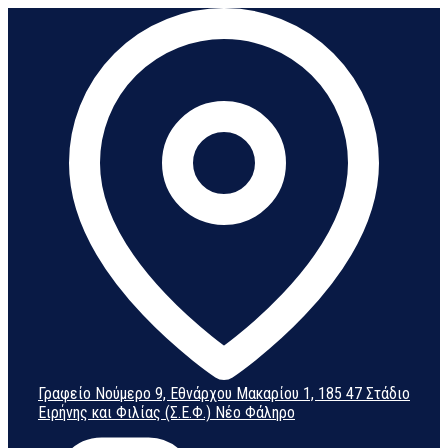
Μετάβαση
σε
περιεχόμενο
Γραφείο Νούμερο 9, Εθνάρχου Μακαρίου 1, 185 47 Στάδιο
Ειρήνης και Φιλίας (Σ.Ε.Φ.) Νέο Φάληρο