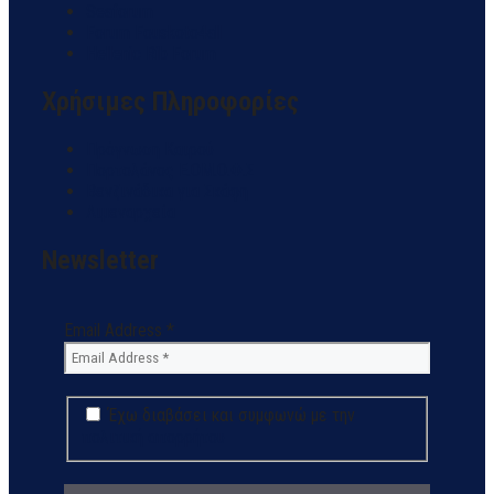
Seaforum
Forum Fouskoto4all
Hellenic Rib Forum
Χρήσιμες Πληροφορίες
Πρόγνωση Καιρού
Πορτολάνος Ε.ΟΜ.Ο.Φ.Σ
Βενζινάδικα για Σκάφη
Λιμεναρχεία
Newsletter
Email Address
*
Έχω διαβάσει και συμφωνώ με την
πολιτική απορρήτου