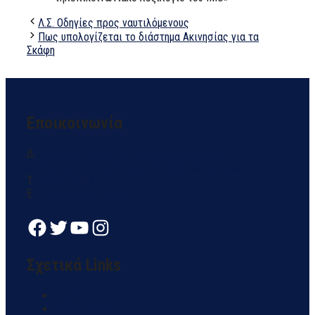
Λ.Σ. Οδηγίες προς ναυτιλόμενους
Πως υπολογίζεται το διάστημα Ακινησίας για τα
Σκάφη
Εποικοινωνία
Δ.
Γραφείο Νούμερο 9, Εθνάρχου Μακαρίου 1, 185 47
Στάδιο Ειρήνης και Φιλίας (Σ.Ε.Φ.) Νέο Φάληρο
Τ.
6932486112
E.
info@nautilus-ribclub.gr
Facebook
Twitter
YouTube
Instagram
Σχετικά Links
ΕΟΦΣ
NAOK – ΣΑΜΟΣ