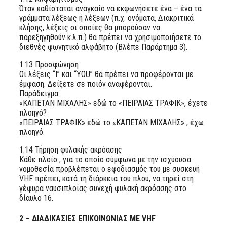
Όταν καθίσταται αναγκαίο να εκφωνήσετε ένα – ένα τα
γράμματα λέξεως ή λέξεων (π.χ. ονόματα, Διακριτικά
κλήσης, λέξεις οι οποίες θα μπορούσαν να
παρεξηγηθούν κ.λ.π.) θα πρέπει να χρησιμοποιήσετε το
διεθνές φωνητικό αλφάβητο (Βλέπε Παράρτημα 3).
1.13 Προσφώνηση
Οι λέξεις “I” και “YOU” θα πρέπει να προφέρονται με
έμφαση. Δείξετε σε ποιόν αναφέρονται.
Παράδειγμα:
«ΚΑΠΕΤΑΝ ΜΙΧΑΛΗΣ» εδώ το «ΠΕΙΡΑΙΑΣ ΤΡΑΦΙΚ», έχετε
πλοηγό?
«ΠΕΙΡΑΙΑΣ ΤΡΑΦΙΚ» εδώ το «ΚΑΠΕΤΑΝ ΜΙΧΑΛΗΣ» , έχω
πλοηγό.
1.14 Τήρηση φυλακής ακρόασης
Κάθε πλοίο , για το οποίο σύμφωνα με την ισχύουσα
νομοθεσία προβλέπεται ο εφοδιασμός του με συσκευή
VHF πρέπει, κατά τη διάρκεια του πλου, να τηρεί στη
γέφυρα ναυσιπλοΐας συνεχή φυλακή ακρόασης στο
δίαυλο 16.
2 – ΔΙΑΔΙΚΑΣΙΕΣ ΕΠΙΚΟΙΝΩΝΙΑΣ ΜΕ VHF