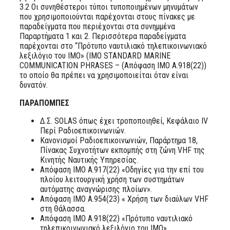
3.2 Οι συνηθέστεροι τύποι τυποποιημένων μηνυμάτων
που χρησιμοποιούνται παρέχονται στους πίνακες με
παραδείγματα που περιέχονται στα συνημμένα
Παραρτήματα 1 και 2. Περισσότερα παραδείγματα
παρέχονται στο “Πρότυπο ναυτιλιακό τηλεπικοινωνιακό
λεξιλόγιο του ΙΜΟ» (IMO STANDARD MARINE
COMMUNICATION PHRASES – (Απόφαση ΙΜΟ Α.918(22))
το οποίο θα πρέπει να χρησιμοποιείται όταν είναι
δυνατόν.
ΠΑΡΑΠΟΜΠΕΣ
Δ.Σ. SOLAS όπως έχει τροποποιηθεί, Κεφάλαιο IV
Περί Ραδιοεπικοινωνιών.
Κανονισμοί Ραδιοεπικοινωνιών, Παράρτημα 18,
Πίνακας Συχνοτήτων εκπομπής στη ζώνη VHF της
Κινητής Ναυτικής Υπηρεσίας.
Απόφαση ΙΜΟ Α.917(22) «Οδηγίες για την επί του
πλοίου λειτουργική χρήση των συστημάτων
αυτόματης αναγνώρισης πλοίων».
Απόφαση ΙΜΟ Α.954(23) « Χρήση των διαύλων VHF
στη Θάλασσα.
Απόφαση ΙΜΟ Α.918(22) «Πρότυπο ναυτιλιακό
τηλεπικοινωνιακό λεξιλόγιο του ΙΜΟ»