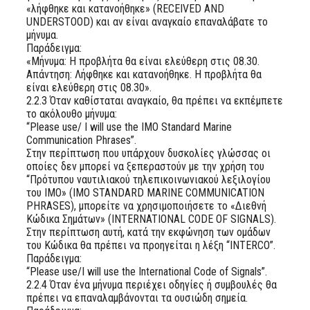
«λήφθηκε και κατανοήθηκε» (RECEIVED AND
UNDERSTOOD) και αν είναι αναγκαίο επαναλάβατε το
μήνυμα.
Παράδειγμα:
«Μήνυμα: Η προβλήτα θα είναι ελεύθερη στις 08.30.
Απάντηση: Λήφθηκε και κατανοήθηκε. Η προβλήτα θα
είναι ελεύθερη στις 08.30».
2.2.3 Όταν καθίσταται αναγκαίο, θα πρέπει να εκπέμπετε
το ακόλουθο μήνυμα:
“Please use/ I will use the IMO Standard Marine
Communication Phrases”.
Στην περίπτωση που υπάρχουν δυσκολίες γλώσσας οι
οποίες δεν μπορεί να ξεπεραστούν με την χρήση του
“Πρότυπου ναυτιλιακού τηλεπικοινωνιακού λεξιλογίου
του ΙΜΟ» (IMO STANDARD MARINE COMMUNICATION
PHRASES), μπορείτε να χρησιμοποιήσετε το «Διεθνή
Κώδικα Σημάτων» (INTERNATIONAL CODE OF SIGNALS).
Στην περίπτωση αυτή, κατά την εκφώνηση των ομάδων
του Κώδικα θα πρέπει να προηγείται η λέξη “INTERCO”.
Παράδειγμα:
“Please use/I will use the International Code of Signals”.
2.2.4 Όταν ένα μήνυμα περιέχει οδηγίες ή συμβουλές θα
πρέπει να επαναλαμβάνονται τα ουσιώδη σημεία.